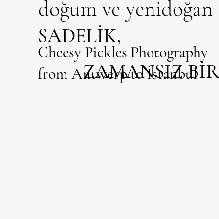
doğum ve yenidoğan ç
SADELİK,
Cheesy Pickles Photography
ZAMANSIZ Bİ
from Antwerp to İstanbul