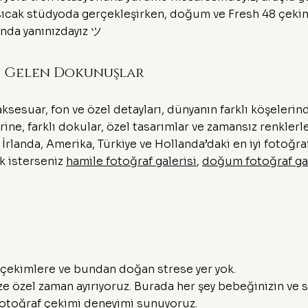
cak stüdyoda gerçekleşirken, doğum ve Fresh 48 çekimler
anda yanınızdayız ツ
n Gelen Dokunuşlar
ksesuar, fon ve özel detayları, dünyanın farklı köşeleri
rine, farklı dokular, özel tasarımlar ve zamansız renklerl
 İrlanda, Amerika, Türkiye ve Hollanda’daki en iyi fotoğ
ek isterseniz
hamile fotoğraf galerisi
,
doğum fotoğraf gal
 çekimlere ve bundan doğan strese yer yok.
ze özel zaman ayırıyoruz. Burada her şey bebeğinizin ve 
 fotoğraf çekimi deneyimi sunuyoruz.