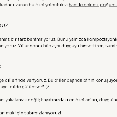
e kadar uzanan bu özel yolculukta
hamile çekimi
,
doğum 
ruz
nsız bir tarz benimsiyoruz. Bunu yalnızca kompozisyonla
anıyoruz. Yıllar sonra bile aynı duyguyu hissettiren, sam
k
e dillerinde veriyoruz. Bu diller dışında birini konuşuyo
 aynı dilde gülümser” ツ
nı yakalamak değil; hayatınızdaki en özel anları, duygular
tanımak için sabırsızlanıyoruz!