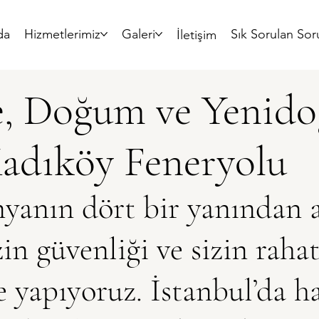
da
Hizmetlerimiz
Galeri
Sık Sorulan Sor
İletişim
e, Doğum ve Yenid
Kadıköy Feneryolu
yanın dört bir yanından 
in güvenliği ve sizin rahat
e yapıyoruz. İstanbul’da h