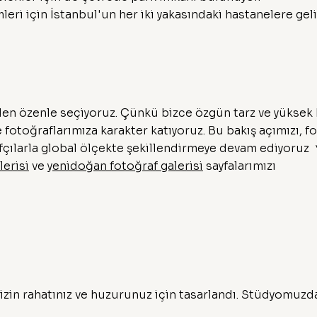
i için İstanbul'un her iki yakasındaki hastanelere geli
nden özenle seçiyoruz. Çünkü bizce özgün tarz ve yüksek k
e fotoğraflarımıza karakter katıyoruz. Bu bakış açımızı, f
rafçılarla global ölçekte şekillendirmeye devam ediyoruz
erisi
ve
yenidoğan fotoğraf galerisi
sayfalarımızı
sizin rahatınız ve huzurunuz için tasarlandı. Stüdyomuzd