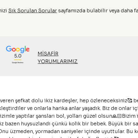
nizi
Sık Sorulan Sorular
sayfamızda bulabilir veya daha fa
MİSAFİR
YORUMLARIMIZ
 veren şefkat dolu ikiz kardeşler, hep özleneceksiniz🥰 b
eştirdiler ve onlarla harika anlar yaşadık. Biz de onlar iç
bizimle yaptılar şansları bol, yolları güzel olsun🙏🏻Bizim 
z bazen huysuzlandı çünkü kolik bir bebek. Büyük bir sa
r. Onu üzmeden, yormadan saniyeler içinde uyuttular. Bu