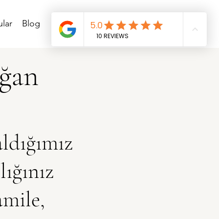
ular
Blog
oğan
aldığımız
lığınız
amile,