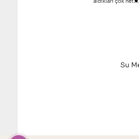
aldıkları çok net
Su M