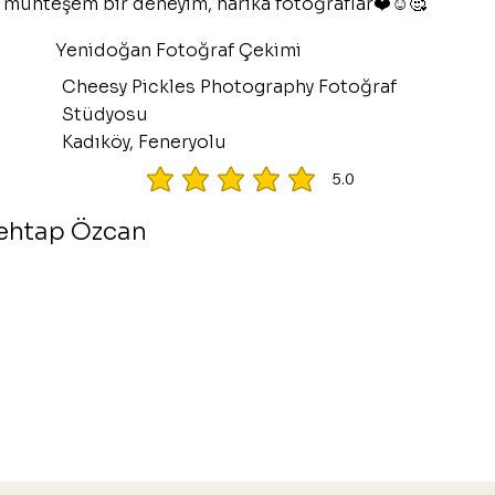
 muhteşem bir deneyim, harika fotoğraflar❤️☺️🥰
Yenidoğan Fotoğraf Çekimi
Cheesy Pickles Photography Fotoğraf
Stüdyosu
Kadıköy, Feneryolu
5.0
ortalama puan 5 5 üzerinden
ehtap Özcan