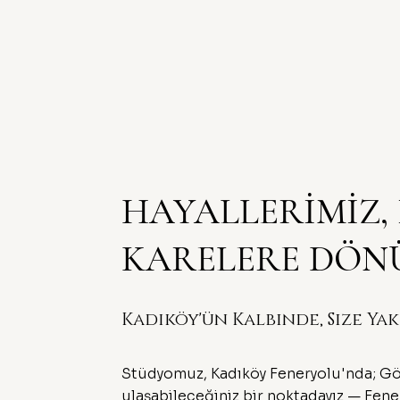
HAYALLERİMİZ, 
KARELERE DÖN
Kadıköy'ün Kalbinde, Size Yak
Stüdyomuz, Kadıköy Feneryolu'nda; Göz
ulaşabileceğiniz bir noktadayız — Fene