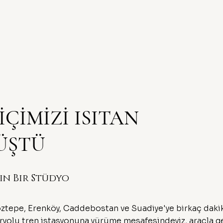
İÇİMİZİ ISITAN
ÜŞTÜ
ın Bir Stüdyo
tepe, Erenköy, Caddebostan ve Suadiye'ye birkaç dakik
ryolu tren istasyonuna yürüme mesafesindeyiz, araçla g